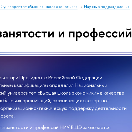
й университет «Высшая школа экономики»
Научные подразделения
занятости и профессий
овет при Президенте Российской Федерации
льным квалификациям определил Национальный
ий университет «Высшая школа экономики» в качестве
х базовых организаций, оказывающих экспертно-
 организационно-техническую поддержку деятельности
овета.
та занятости и профессий НИУ ВШЭ заключается