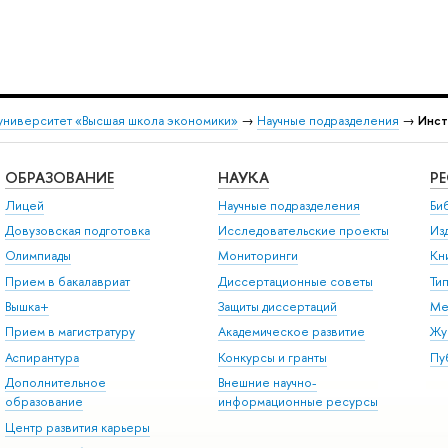
университет «Высшая школа экономики»
→
Научные подразделения
→
Инст
ОБРАЗОВАНИЕ
НАУКА
Р
Лицей
Научные подразделения
Би
Довузовская подготовка
Исследовательские проекты
Из
Олимпиады
Мониторинги
Кн
Прием в бакалавриат
Диссертационные советы
Ти
Вышка+
Защиты диссертаций
Ме
Прием в магистратуру
Академическое развитие
Жу
Аспирантура
Конкурсы и гранты
Пу
Дополнительное
Внешние научно-
образование
информационные ресурсы
Центр развития карьеры