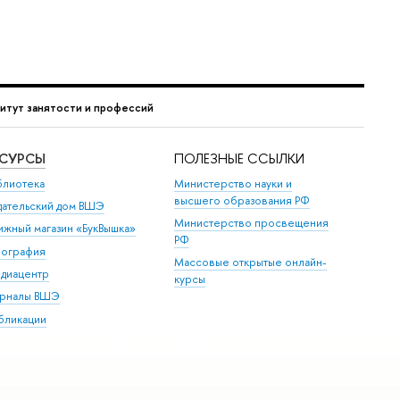
итут занятости и профессий
ЕСУРСЫ
ПОЛЕЗНЫЕ ССЫЛКИ
блиотека
Министерство науки и
высшего образования РФ
дательский дом ВШЭ
Министерство просвещения
ижный магазин «БукВышка»
РФ
пография
Массовые открытые онлайн-
диацентр
курсы
рналы ВШЭ
бликации