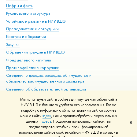
Цифры и факты
Ли
Руководство и структура
Дов
Устойчивое развитие в НИУ ВШЭ
Ол
Преподаватели и сотрудники
При
Корпуса и общежития
Вы
Закупки
При
Обращения граждан в НИУ ВШЭ
Ас
Фонд целевого капитала
До
Противодействие коррупции
Цен
Сведения о доходах, расходах, об имуществе и
Би
обязательствах имущественного характера
Об
Сведения об образовательной организации
Обр
Людям с ограниченными возможностями здоровья
Мы используем файлы cookies для улучшения работы сайта
Единая платежная страница
НИУ ВШЭ и большего удобства его использования. Более
подробную информацию об использовании файлов cookies
Работа в Вышке
можно найти
здесь
, наши правила обработки персональных
данных –
здесь
. Продолжая пользоваться сайтом, вы
✖
Редактору
подтверждаете, что были проинформированы об
© НИУ ВШЭ 1993–2026
Адреса и контакты
Условия использования
использовании файлов cookies сайтом НИУ ВШЭ и согласны