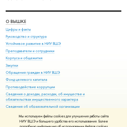
О ВЫШКЕ
ОБ
Цифры и факты
Ли
Руководство и структура
Дов
Устойчивое развитие в НИУ ВШЭ
Ол
Преподаватели и сотрудники
При
Корпуса и общежития
Вы
Закупки
При
Обращения граждан в НИУ ВШЭ
Ас
Фонд целевого капитала
До
Противодействие коррупции
Цен
Сведения о доходах, расходах, об имуществе и
Би
обязательствах имущественного характера
Об
Сведения об образовательной организации
Обр
Людям с ограниченными возможностями здоровья
Мы используем файлы cookies для улучшения работы сайта
Единая платежная страница
НИУ ВШЭ и большего удобства его использования. Более
подробную информацию об использовании файлов cookies