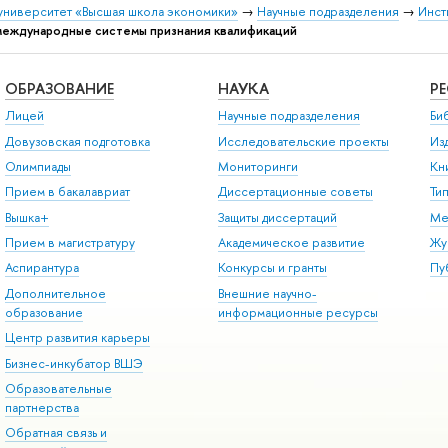
университет «Высшая школа экономики»
→
Научные подразделения
→
Инст
международные системы признания квалификаций
ОБРАЗОВАНИЕ
НАУКА
Р
Лицей
Научные подразделения
Би
Довузовская подготовка
Исследовательские проекты
Из
Олимпиады
Мониторинги
Кн
Прием в бакалавриат
Диссертационные советы
Ти
Вышка+
Защиты диссертаций
Ме
Прием в магистратуру
Академическое развитие
Жу
Аспирантура
Конкурсы и гранты
Пу
Дополнительное
Внешние научно-
образование
информационные ресурсы
Центр развития карьеры
Бизнес-инкубатор ВШЭ
Образовательные
партнерства
Обратная связь и