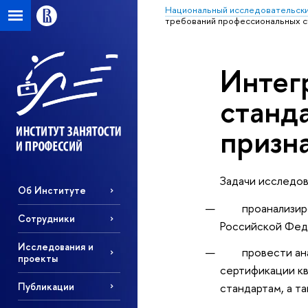
Национальный исследовательски
требований профессиональных с
Интег
станд
призн
Задачи исследов
Об Институте
проанализирова
Сотрудники
Российской Фед
Исследования и
провести анали
проекты
сертификации кв
Публикации
стандартам, а т