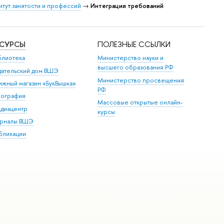
итут занятости и профессий
→
Интеграция требований
ЕСУРСЫ
ПОЛЕЗНЫЕ ССЫЛКИ
блиотека
Министерство науки и
высшего образования РФ
дательский дом ВШЭ
Министерство просвещения
ижный магазин «БукВышка»
РФ
пография
Массовые открытые онлайн-
диацентр
курсы
рналы ВШЭ
бликации