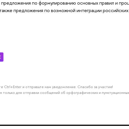
едложения по формулированию основных правил и проц
 также предложения по возможной интеграции российски
е Ctrl+Enter и отправьте нам уведомление. Спасибо за участие!
н только для отправки сообщений об орфографических и пунктуационных